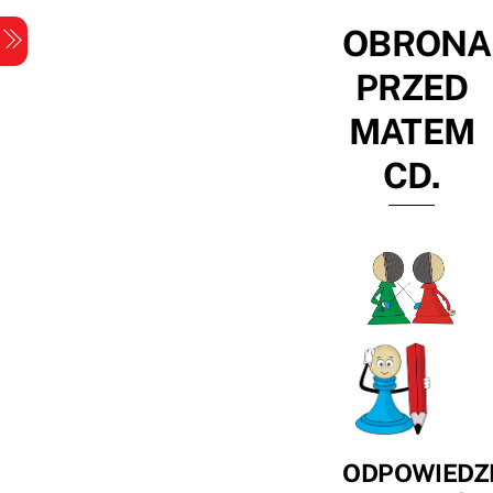
Skip
OBRONA
Menu
to
content
PRZED
MATEM
CD.
ODPOWIEDZ