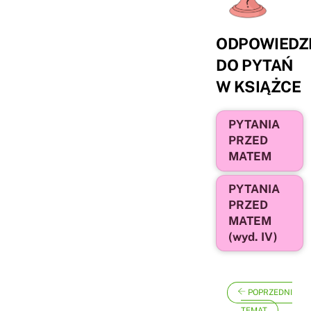
ODPOWIEDZ
DO PYTAŃ
W KSIĄŻCE
PYTANIA
PRZED
MATEM
PYTANIA
PRZED
MATEM
(wyd. IV)
POPRZEDNI
TEMAT