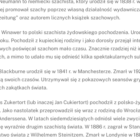
Neumann to niemiecki szachista, który urodził się w 1838 r. 
ej promował szachy poprzez własną działalność wydawniczą
eitung” oraz autorem licznych książek szachowych.
Winawer to polski szachista żydowskiego pochodzenia. Urodz
oku. Pochodził z kupieckiej rodziny i jako dorosły przejął in
ych poświęcał szachom mało czasu. Znacznie rzadziej niż in
ach, a mimo to udało mu się odnieść kilka spektakularnych 
lackburne urodził się w 1841 r. w Manchesterze. Zmarł w 192
tą swoich czasów. Utrzymywał się z pokazowych seansów gry 
ch zakątkach świata.
 Zukertort (lub inaczej Jan Cukiertort) pochodził z polsko-ż
e. Jako nastolatek przeprowadził się wraz z rodziną do Wroc
Anderssena. W latach siedemdziesiątych odniósł wiele zwyci
się wyraźnie drugim szachistą świata. W 1886 r. zagrał w S
stwo świata z Wilhelmem Steinitzem. Zmarł w Londynie w 18