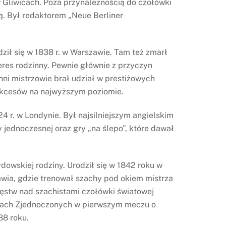
w Gliwicach. Poza przynależnością do czołówki
. Był redaktorem „Neue Berliner
ił się w 1838 r. w Warszawie. Tam też zmarł
teres rodzinny. Pewnie głównie z przyczyn
ni mistrzowie brał udział w prestiżowych
sukcesów na najwyższym poziomie.
4 r. w Londynie. Był najsilniejszym angielskim
jednoczesnej oraz gry „na ślepo”, które dawał
ydowskiej rodziny. Urodził się w 1842 roku w
ławia, gdzie trenował szachy pod okiem mistrza
ęstw nad szachistami czołówki światowej
tanach Zjednoczonych w pierwszym meczu o
88 roku.