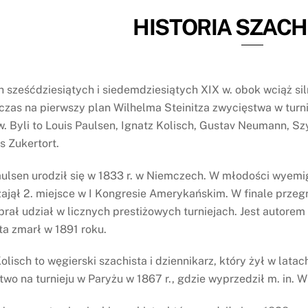
HISTORIA SZACH
h sześćdziesiątych i siedemdziesiątych XIX w. obok wciąż 
czas na pierwszy plan Wilhelma Steinitza zwycięstwa w turn
w. Byli to Louis Paulsen, Ignatz Kolisch, Gustav Neumann, 
s Zukertort.
aulsen urodził się w 1833 r. w Niemczech. W młodości wyem
 zajął 2. miejsce w I Kongresie Amerykańskim. W finale prz
rał udział w licznych prestiżowych turniejach. Jest autorem
ta zmarł w 1891 roku.
olisch to węgierski szachista i dziennikarz, który żył w la
wo na turnieju w Paryżu w 1867 r., gdzie wyprzedził m. in. W