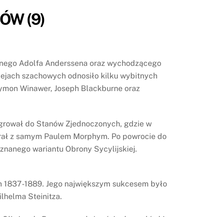
ÓW (9)
silnego Adolfa Anderssena oraz wychodzącego
iejach szachowych odnosiło kilku wybitnych
Szymon Winawer, Joseph Blackburne oraz
igrował do Stanów Zjednoczonych, gdzie w
egrał z samym Paulem Morphym. Po powrocie do
 znanego wariantu Obrony Sycylijskiej.
tach 1837-1889. Jego największym sukcesem było
ilhelma Steinitza.