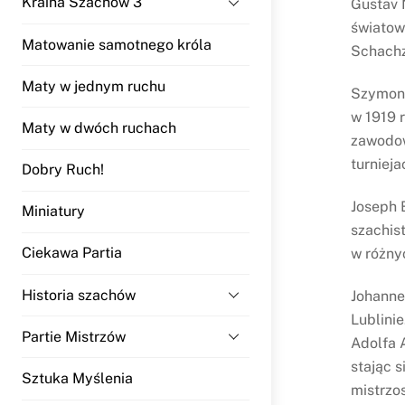
Kraina Szachów 3
Gustav 
światow
Matowanie samotnego króla
Schachz
Maty w jednym ruchu
Szymon 
w 1919 r
Maty w dwóch ruchach
zawodow
turniej
Dobry Ruch!
Joseph B
Miniatury
szachis
Ciekawa Partia
w różny
Historia szachów
Johannes
Lublini
Partie Mistrzów
Adolfa 
stając 
Sztuka Myślenia
mistrzo