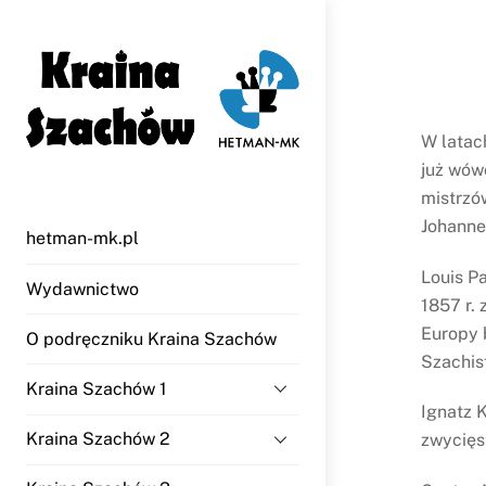
Skip
to
content
W latac
już wów
mistrzó
Johanne
hetman-mk.pl
Louis P
Wydawnictwo
1857 r.
Europy b
O podręczniku Kraina Szachów
Szachis
Kraina Szachów 1
Ignatz K
Kraina Szachów 2
zwycięst