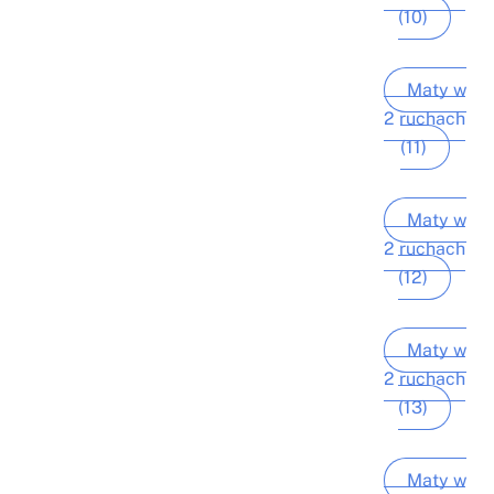
(10)
Maty w
2 ruchach
(11)
Maty w
2 ruchach
(12)
Maty w
2 ruchach
(13)
Maty w