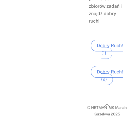
zbiorów zadań i
znajdź dobry
ruch!
Dobry Ruch!
(1)
Dobry Ruch!
(2)
Back
© HETMAN-MK Marcin
To
Korzekwa 2025
Top