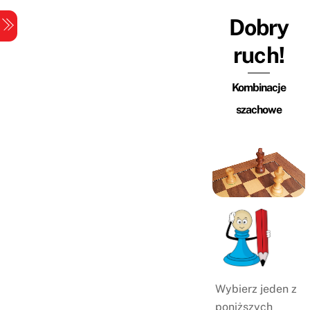
Skip
Dobry
Menu
to
content
ruch!
Kombinacje
szachowe
Wybierz jeden z
poniższych