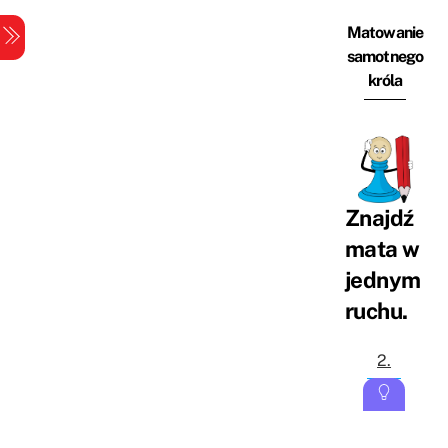
Skip
Matowanie
Menu
samotnego
to
króla
content
Znajdź
mata w
jednym
ruchu.
2.