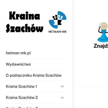
Skip
to
content
Znajd
hetman-mk.pl
Wydawnictwo
O podręczniku Kraina Szachów
Kraina Szachów 1
Kraina Szachów 2