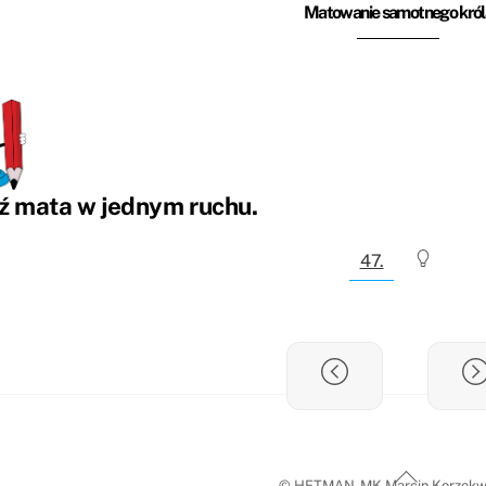
Matowanie samotnego król
ź mata w jednym ruchu.
47.
Back
© HETMAN-MK Marcin Korzekw