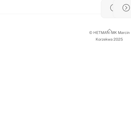
Back
© HETMAN-MK Marcin
To
Korzekwa 2025
Top