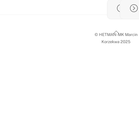
Back
© HETMAN-MK Marcin
To
Korzekwa 2025
Top