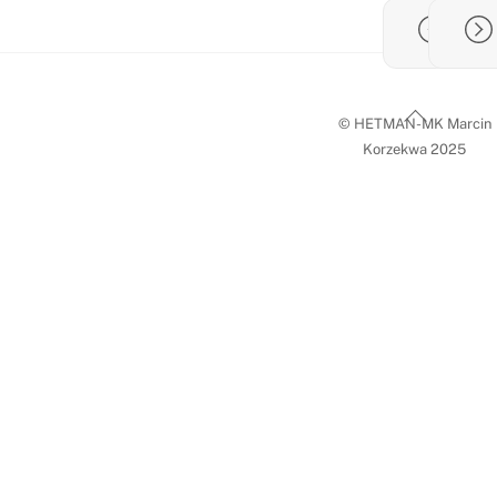
Back
© HETMAN-MK Marcin
To
Korzekwa 2025
Top