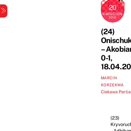
Skip
20
Menu
to
KWIECIEŃ
2018
content
(24)
Onischu
– Akobia
0-1,
18.04.2
MARCIN
KORZEKWA
Ciekawa Partia
(23)
Kryvoruc
– Adhiban