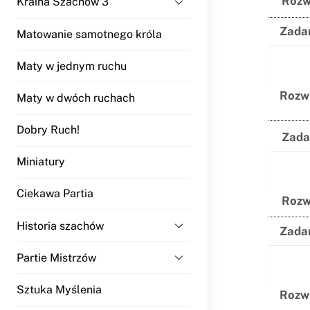
Rozw
Kraina Szachów 3
Zadan
Matowanie samotnego króla
Maty w jednym ruchu
Rozw
Maty w dwóch ruchach
Dobry Ruch!
Zada
Miniatury
Ciekawa Partia
Rozw
Historia szachów
Zadan
Partie Mistrzów
Sztuka Myślenia
Rozw